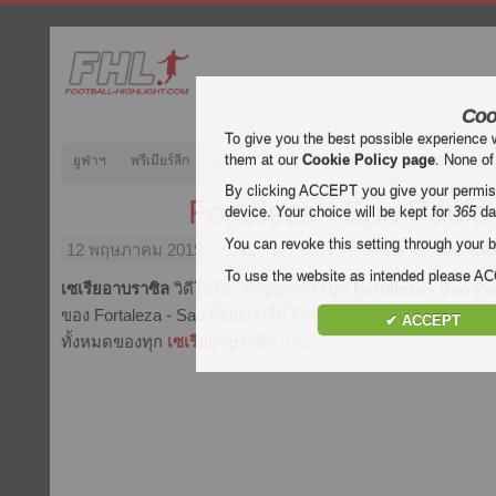
Coo
To give you the best possible experience 
them at our
Cookie Policy page
. None of
ยูฟ่าฯ
พรีเมียร์ลีก
ลาลีกา
กัลโช่
บุนเดสลีกา
ลีกเอิง
ยูฟ
By clicking ACCEPT you give your permissi
Fortaleza - Sao Paulo
device. Your choice will be kept for
365
da
You can revoke this setting through your b
12 พฤษภาคม 2019
| เซเรียอาบราซิล | Fortaleza vs Sao Pau
To use the website as intended please 
เซเรียอาบราซิล
วิดีโอไฮไลท์ของการจับคู่
Fortaleza - Sao Pa
ของ Fortaleza - Sao Paulo ฟรีที่ Football Highlight. เน้นสนุ
✔ ACCEPT
ทั้งหมดของทุก
เซเรียอาบราซิล
เกม.