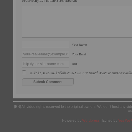
อีเมลของคุณจะไม่แสดงให้คนอื่นเห็น
Your Name
Your Email
URL
บันทึกชื่อ, อีเมล และชื่อเว็บไซต์ของฉันบนเบราว์เซอร์นี้ สำหรับการแสดงความเห็น
[EN] All video rights reserved to the original owners. We don't host any vid
as
Powered by
Wordpress
| Edited by
Yes We