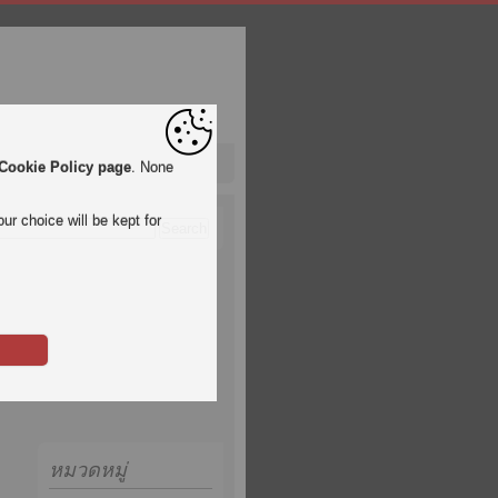
Cookie Policy page
. None
ur choice will be kept for
หมวดหมู่