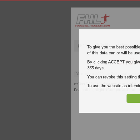
ยูฟ่าฯ
พรีเมียร์ลีก
ลาลีกา
กัล
To give you the best possibl
of this data can or will be us
คาดิส
By clicking ACCEPT you give y
365
days.
30 เมษายน 2023
| ลาลีกา | คาดิส vs บ
You can revoke this setting t
ลาลีกา
วิดีโอไฮไลท์ของการจับคู่
คาดิส - 
To use the website as inte
Football Highlight. เน้นสนุกและเป้าหม