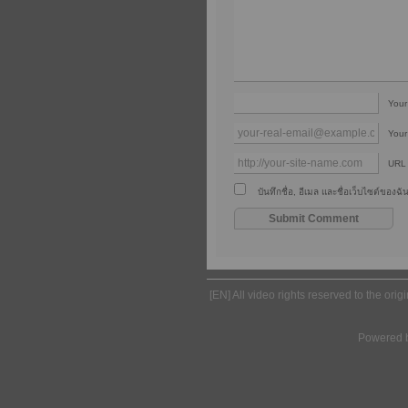
You
Your
URL
บันทึกชื่อ, อีเมล และชื่อเว็บไซต์ของ
[EN] All video rights reserved to the ori
Powered 