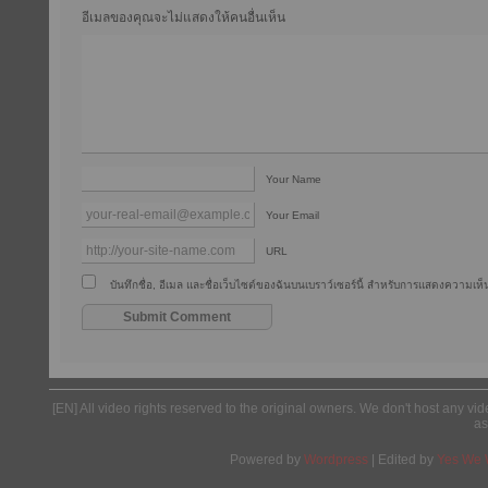
อีเมลของคุณจะไม่แสดงให้คนอื่นเห็น
Your Name
Your Email
URL
บันทึกชื่อ, อีเมล และชื่อเว็บไซต์ของฉันบนเบราว์เซอร์นี้ สำหรับการแสดงความเห็น
[EN] All video rights reserved to the original owners. We don't host any vid
as
Powered by
Wordpress
| Edited by
Yes We