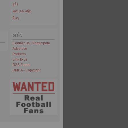
ยูโร
ฟุตบอล หญิง
อื่นๆ
หน้า
Contact Us / Partecipate
Advertise
Partners
Link to us
RSS Feeds
DMCA - Copyright