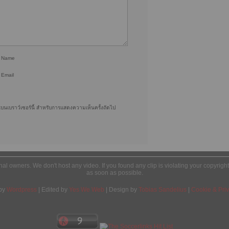
r Name
 Email
ฉันบนเบราว์เซอร์นี้ สำหรับการแสดงความเห็นครั้งถัดไป
ginal owners. We don't host any video. If you found any clip is violating your copyrig
as soon as possible.
by
Wordpress
| Edited by
Yes We Web
| Design by
Tobias Sandelius
|
Cookie & Priv