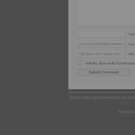
You
Your
URL
บันทึกชื่อ, อีเมล และชื่อเว็บไซต์ของ
[EN] All video rights reserved to the ori
Powered 