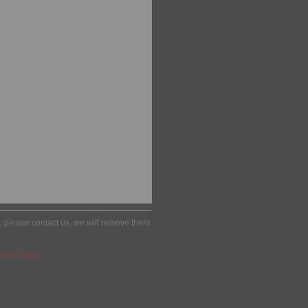
ht, please contact us, we will remove them
acy Policy