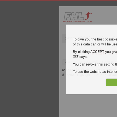
ยูฟ่าฯ
พรีเมียร์ลีก
ลาลีกา
กัล
To give you the best possibl
of this data can or will be us
เรอัล มา
By clicking ACCEPT you give y
365
days.
12 พฤษภาคม 2023
| ลาลีกา | เรอัล มา
You can revoke this setting t
ลาลีกา
วิดีโอไฮไลท์ของการจับคู่
เรอัล มา
To use the website as inte
ที่ Football Highlight. เน้นสนุกและเป้า