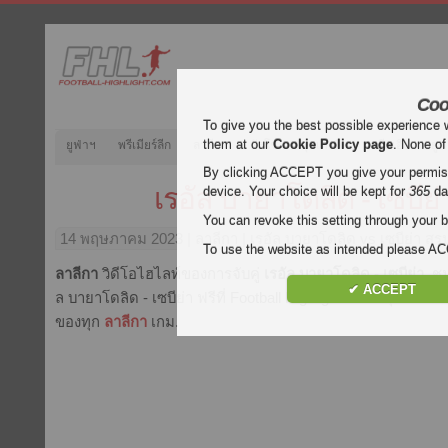
Coo
To give you the best possible experience 
them at our
Cookie Policy page
. None of
ยูฟ่าฯ
พรีเมียร์ลีก
ลาลีกา
กัลโช่
บุนเดสลีกา
ลีกเอิง
ยูฟ
By clicking ACCEPT you give your permissi
เรอัล บายาโดลิด - เซบีย่
device. Your choice will be kept for
365
da
You can revoke this setting through your b
14 พฤษภาคม 2023
| ลาลีกา | เรอัล บายาโดลิด vs เซบีย่า สร
To use the website as intended please 
ลาลีกา
วิดีโอไฮไลท์ของการจับคู่
เรอัล บายาโดลิด - เซบีย่า
. ช
✔ ACCEPT
ล บายาโดลิด - เซบีย่า ฟรีที่ Football Highlight. เน้นสนุกและเ
ของทุก
ลาลีกา
เกม.