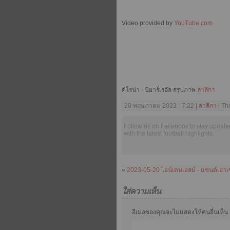
Video provided by
YouTube.com
คิโรน่า - บียาร์เรอัล สรุปภาพ
ลาลีกา
20 พฤษภาคม 2023 - 7:22 |
ลาลีกา
| Th
Follow us on Facebook to stay update
with the latest football highlights.
«
2023-05-20 ไฮน์เดนเฮลม์ - แซนด์เฮาเ
ใส่ความเห็น
อีเมลของคุณจะไม่แสดงให้คนอื่นเห็น