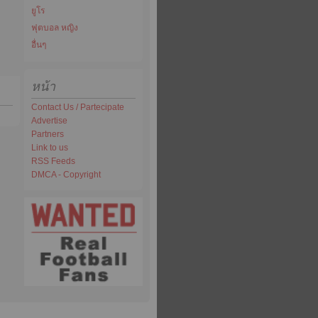
ยูโร
ฟุตบอล หญิง
อื่นๆ
หน้า
Contact Us / Partecipate
Advertise
Partners
Link to us
RSS Feeds
DMCA - Copyright