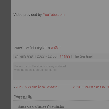
Video provided by
YouTube.com
เอลเช่ - เซบีย่า สรุปภาพ
ลาลีกา
24 พฤษภาคม 2023 - 12:55 |
ลาลีกา
| The Sentinel
Follow us on Facebook to stay updated
with the latest football highlights.
«
2023-05-24 บียาร์เรอัล - คาดิส 2-0
2023-05-24 เรอัล มาดริด - 
ใส่ความเห็น
อีเมลของคุณจะไม่แสดงให้คนอื่นเห็น