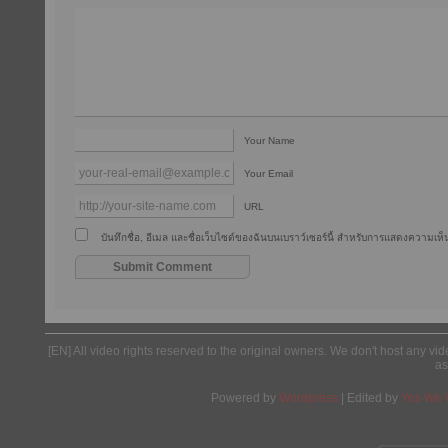
Your Name
Your Email
URL
บันทึกชื่อ, อีเมล และชื่อเว็บไซต์ของฉันบนเบราว์เซอร์นี้ สำหรับการแสดงความเห็น
[EN] All video rights reserved to the original owners. We don't host any vid
as
Powered by
Wordpress
| Edited by
Yes We