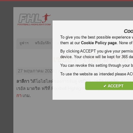
Coo
To give you the best possible experience 
them at our
Cookie Policy page
. None of
ยูฟ่าฯ
พรีเมียร์ลีก
ลาลีกา
กัลโช่
บุนเดสลีกา
ลีกเอิง
ยูฟ
By clicking ACCEPT you give your permissi
เซบีย่า - เรอัล มาดริด
device. Your choice will be kept for
365
da
You can revoke this setting through your b
27 พฤษภาคม 2023
| ลาลีกา | เซบีย่า vs เรอัล มาดริด สรุปภา
To use the website as intended please 
ลาลีกา
วิดีโอไฮไลท์ของการจับคู่
เซบีย่า - เรอัล มาดริด
. ชมไฮไ
✔ ACCEPT
เรอัล มาดริด ฟรีที่ Football Highlight. เน้นสนุกและเป้าหมาย
กา
เกม.