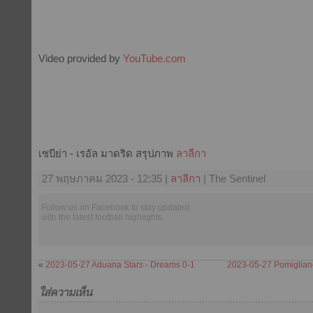
Video provided by
YouTube.com
เซบีย่า - เรอัล มาดริด สรุปภาพ
ลาลีกา
27 พฤษภาคม 2023 - 12:35 |
ลาลีกา
| The Sentinel
Follow us on Facebook to stay updated
with the latest football highlights.
«
2023-05-27 Aduana Stars - Dreams 0-1
2023-05-27 Pomiglian
ใส่ความเห็น