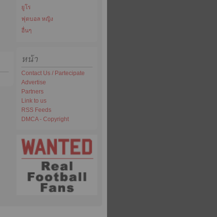
ยูโร
ฟุตบอล หญิง
อื่นๆ
หน้า
Contact Us / Partecipate
Advertise
Partners
Link to us
RSS Feeds
DMCA - Copyright