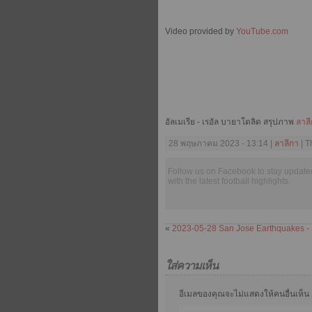
Video provided by
YouTube.com
อัลเมเรีย - เรอัล บายาโดลิด สรุปภาพ
ลาล
28 พฤษภาคม 2023 - 13:14 |
ลาลีกา
| T
Follow us on Facebook to stay update
with the latest football highlights.
«
2023-05-28 San Jose Earthquakes - 
ใส่ความเห็น
อีเมลของคุณจะไม่แสดงให้คนอื่นเห็น