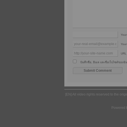
You
Your
URL
บันทึกชื่อ, อีเมล และชื่อเว็บไซต์ของ
[EN] All video rights reserved to the ori
Powered 