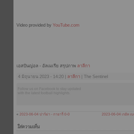
Video provided by
YouTube.com
เอสปันญ่อล - อัลเมเรีย สรุปภาพ
ลาลีกา
4 มิถุนายน 2023 - 14:20 |
ลาลีกา
| The Sentinel
Follow us on Facebook to stay updated
with the latest football highlights.
«
2023-06-04 ปาร์ม่า - กายารี่ 0-0
2023-06-04 เรอัล เบต
ใส่ความเห็น