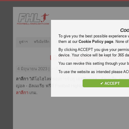
Coo
To give you the best possible experience 
them at our
Cookie Policy page
. None of
ยูฟ่าฯ
พรีเมียร์ลีก
ลาลีกา
กัลโช่
บุนเดสลีกา
ลีกเอิง
ยูฟ
By clicking ACCEPT you give your permissi
เอสปันญ่อล - อัลเมเรีย
device. Your choice will be kept for
365
da
You can revoke this setting through your b
4 มิถุนายน 2023
| ลาลีกา | เอสปันญ่อล vs อัลเมเรีย สรุปภาพ
To use the website as intended please 
ลาลีกา
วิดีโอไฮไลท์ของการจับคู่
เอสปันญ่อล - อัลเมเรีย
. ชมไ
✔ ACCEPT
ญ่อล - อัลเมเรีย ฟรีที่ Football Highlight. เน้นสนุกและเป้าหม
ลาลีกา
เกม.