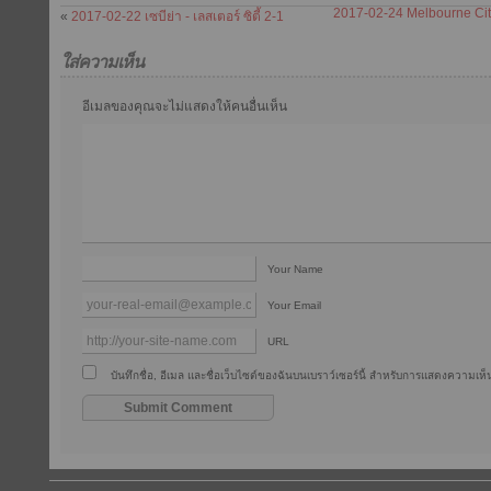
2017-02-24 Melbourne Cit
«
2017-02-22 เซบีย่า - เลสเตอร์ ซิตี้ 2-1
ใส่ความเห็น
อีเมลของคุณจะไม่แสดงให้คนอื่นเห็น
Your Name
Your Email
URL
บันทึกชื่อ, อีเมล และชื่อเว็บไซต์ของฉันบนเบราว์เซอร์นี้ สำหรับการแสดงความเห็น