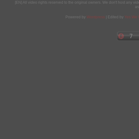
[EN] All video rights reserved to the original owners. We don't host any vid
as
Powered by
Wordpress
| Edited by
Yes We