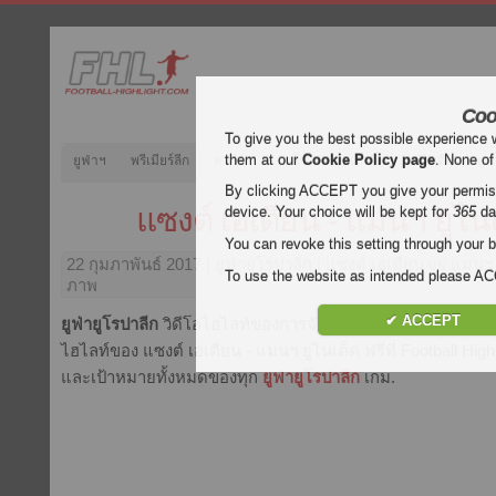
Coo
To give you the best possible experience 
them at our
Cookie Policy page
. None of
ยูฟ่าฯ
พรีเมียร์ลีก
ลาลีกา
กัลโช่
บุนเดสลีกา
ลีกเอิง
ยูฟ
By clicking ACCEPT you give your permissi
แซงต์ เอเตียน - แมนฯ ยูไน
device. Your choice will be kept for
365
da
You can revoke this setting through your b
22 กุมภาพันธ์ 2017
| ยูฟ่ายูโรปาลีก | แซงต์ เอเตียน vs แมนฯ 
To use the website as intended please 
ภาพ
✔ ACCEPT
ยูฟ่ายูโรปาลีก
วิดีโอไฮไลท์ของการจับคู่
แซงต์ เอเตียน - แมนฯ
ไฮไลท์ของ แซงต์ เอเตียน - แมนฯ ยูไนเต็ด ฟรีที่ Football Highl
และเป้าหมายทั้งหมดของทุก
ยูฟ่ายูโรปาลีก
เกม.