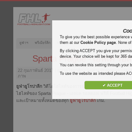
Coo
To give you the best possible experience 
them at our
Cookie Policy page
. None of
ยูฟ่าฯ
พรีเมียร์ลีก
ลาลีกา
กัลโช่
บุนเดสลีกา
ลีกเอิง
ยูฟ
By clicking ACCEPT you give your permissi
Sparta Prague - เอฟเค รอ
device. Your choice will be kept for
365
da
You can revoke this setting through your b
22 กุมภาพันธ์ 2017
| ยูฟ่ายูโรปาลีก | Sparta Prague vs เอฟ
To use the website as intended please 
ภาพ
✔ ACCEPT
ยูฟ่ายูโรปาลีก
วิดีโอไฮไลท์ของการจับคู่
Sparta Prague - เอ
ไฮไลท์ของ Sparta Prague - เอฟเค รอสตอฟ ฟรีที่ Football High
และเป้าหมายทั้งหมดของทุก
ยูฟ่ายูโรปาลีก
เกม.