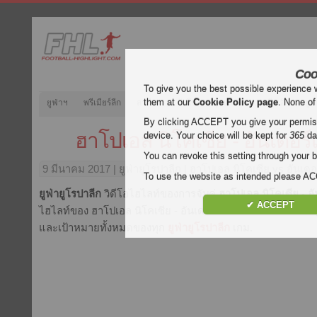
Coo
To give you the best possible experience 
them at our
Cookie Policy page
. None of
ยูฟ่าฯ
พรีเมียร์ลีก
ลาลีกา
กัลโช่
บุนเดสลีกา
ลีกเอิง
ยูฟ
By clicking ACCEPT you give your permissi
ฮาโปเอล นิโคเซีย - อันเดอร์
device. Your choice will be kept for
365
da
You can revoke this setting through your b
9 มีนาคม 2017
| ยูฟ่ายูโรปาลีก | ฮาโปเอล นิโคเซีย vs อันเด
To use the website as intended please 
ยูฟ่ายูโรปาลีก
วิดีโอไฮไลท์ของการจับคู่
ฮาโปเอล นิโคเซีย - อั
✔ ACCEPT
ไฮไลท์ของ ฮาโปเอล นิโคเซีย - อันเดอร์เลชท์ ฟรีที่ Football Hig
และเป้าหมายทั้งหมดของทุก
ยูฟ่ายูโรปาลีก
เกม.