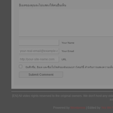
อีเมลของคุณจะไม่แสดงให้คนอื่นเห็น
Your Name
Your Email
URL
บันทึกชื่อ, อีเมล และชื่อเว็บไซต์ของฉันบนเบราว์เซอร์นี้ สำหรับการแสดงความเห็น
[EN] All video rights reserved to the original owners. We don't host any vid
as
Powered by
Wordpress
| Edited by
Yes We