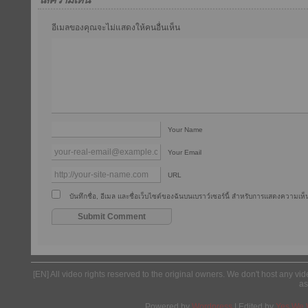
อีเมลของคุณจะไม่แสดงให้คนอื่นเห็น
Your Name
Your Email
URL
บันทึกชื่อ, อีเมล และชื่อเว็บไซต์ของฉันบนเบราว์เซอร์นี้ สำหรับการแสดงความเห็น
[EN] All video rights reserved to the original owners. We don't host any vid
as
Powered by
Wordpress
| Edited by
Yes We