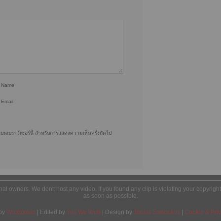
r Name
 Email
ฉันบนเบราว์เซอร์นี้ สำหรับการแสดงความเห็นครั้งถัดไป
ginal owners. We don't host any video. If you found any clip is violating your copyrig
as soon as possible.
by
Wordpress
| Edited by
Yes We Web
| Design by
Tobias Sandelius
|
Cookie & Priv