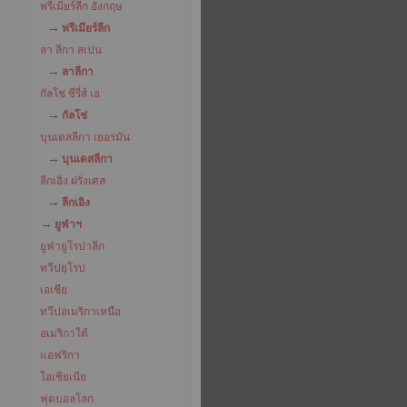
พรีเมียร์ลีก อังกฤษ
พรีเมียร์ลีก
ลา ลีกา สเปน
ลาลีกา
กัลโช่ ซีรี่ส์ เอ
กัลโช่
บุนเดสลีกา เยอรมัน
บุนเดสลีกา
ลีกเอิง ฝรั่งเศส
ลีกเอิง
ยูฟ่าฯ
ยูฟ่ายูโรปาลีก
ทวีปยุโรป
เอเชีย
ทวีปอเมริกาเหนือ
อเมริกาใต้
แอฟริกา
โอเชียเนีย
ฟุตบอลโลก