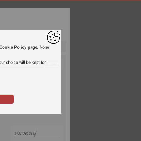
Cookie Policy page
. None
ur choice will be kept for
หมวดหมู่