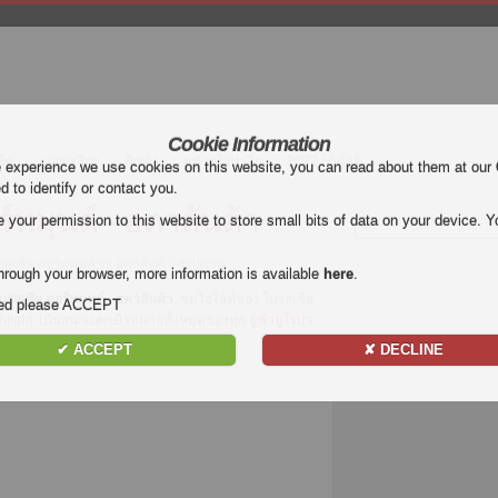
Cookie Information
โช่
บุนเดสลีกา
ลีกเอิง
ยูฟ่ายูโรปาลีก
2022 กาต้าร์
e experience we use cookies on this website, you can read about them at our
ed to identify or contact you.
ร์ทมุนด์ - อตาลันต้า
our permission to this website to store small bits of data on your device. Yo
บรุสเซีย ดอร์ทมุนด์ vs อตาลันต้า สรุปภาพ
hrough your browser, more information is available
here
.
บรุสเซีย ดอร์ทมุนด์ - อตาลันต้า
. ชมไฮไลท์ของ โบรุสเซีย
nded please ACCEPT
Highlight. เน้นสนุกและเป้าหมายทั้งหมดของทุก
ยูฟ่ายูโรปา
✔ ACCEPT
✘ DECLINE