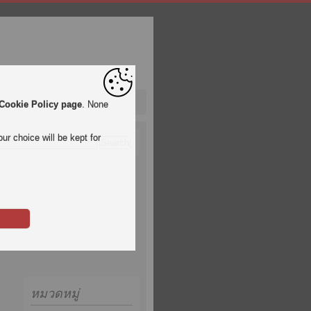
Cookie Policy page
. None
ur choice will be kept for
หมวดหมู่