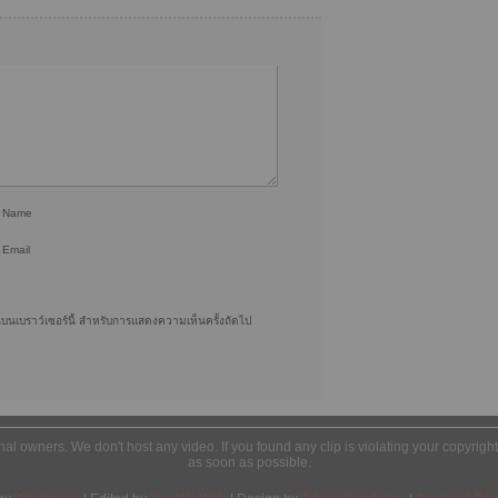
r Name
 Email
ฉันบนเบราว์เซอร์นี้ สำหรับการแสดงความเห็นครั้งถัดไป
ginal owners. We don't host any video. If you found any clip is violating your copyrig
as soon as possible.