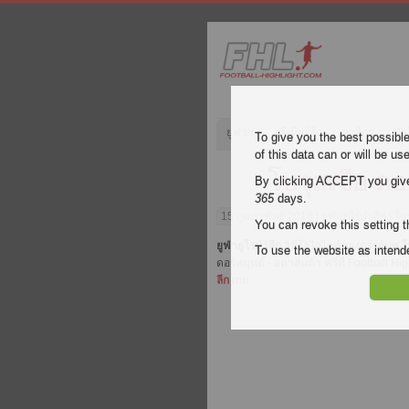
ยูฟ่าฯ
พรีเมียร์ลีก
ลาลีกา
กัล
To give you the best possibl
of this data can or will be us
โบรุสเซีย ดอ
By clicking ACCEPT you give y
365
days.
15 กุมภาพันธ์ 2018
| ยูฟ่ายูโรปาลีก | โ
You can revoke this setting t
ยูฟ่ายูโรปาลีก
วิดีโอไฮไลท์ของการจับคู่
โ
To use the website as inte
ดอร์ทมุนด์ - อตาลันต้า ฟรีที่ Football 
ลีก
เกม.