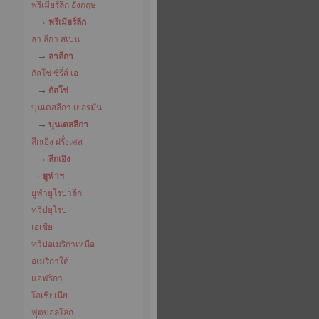
พรีเมียร์ลีก อังกฤษ
พรีเมียร์ลีก
ลา ลีกา สเปน
ลาลีกา
กัลโช่ ซีรี่ส์ เอ
กัลโช่
บุนเดสลีกา เยอรมัน
บุนเดสลีกา
ลีกเอิง ฝรั่งเศส
ลีกเอิง
ยูฟ่าฯ
ยูฟ่ายูโรปาลีก
ทวีปยุโรป
เอเชีย
ทวีปอเมริกาเหนือ
อเมริกาใต้
แอฟริกา
โอเชียเนีย
ฟุตบอลโลก