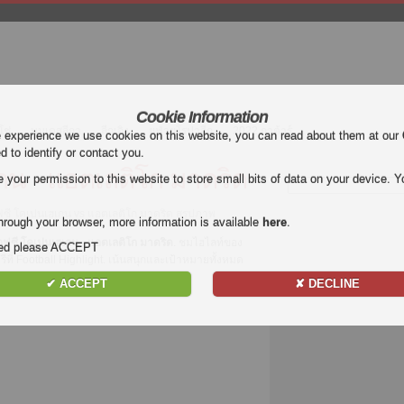
Cookie Information
โช่
บุนเดสลีกา
ลีกเอิง
ยูฟ่ายูโรปาลีก
2022 กาต้าร์
e experience we use cookies on this website, you can read about them at our
ed to identify or contact you.
กน - แอตเลติโก มาดริด
our permission to this website to store small bits of data on your device. Yo
เอฟซี โคเปนเฮเกน vs แอตเลติโก มาดริด สรุปภาพ
hrough your browser, more information is available
here
.
อฟซี โคเปนเฮเกน - แอตเลติโก มาดริด
. ชมไฮไลท์ของ
nded please ACCEPT
ที่ Football Highlight. เน้นสนุกและเป้าหมายทั้งหมด
✔ ACCEPT
✘ DECLINE