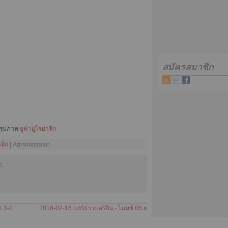
สมัครสมาชิก
สรุปภาพ
ยูฟ่ายูโรปาลีก
าลีก
| Administrator
d
า 3-0
2018-02-16 แฮร์ธ่า เบอร์ลิน - ไมนซ์ 05
»