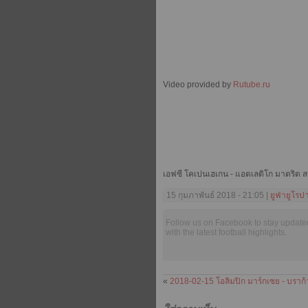
Video provided by
Rutube.ru
เอฟซี โคเปนเฮเกน - แอตเลติโก มาดริด 
15 กุมภาพันธ์ 2018 - 21:05 |
ยูฟ่ายูโรป
Follow us on Facebook to stay update
with the latest football highlights.
«
2018-02-15 โอลิมปิก มาร์กเซย - บราก้