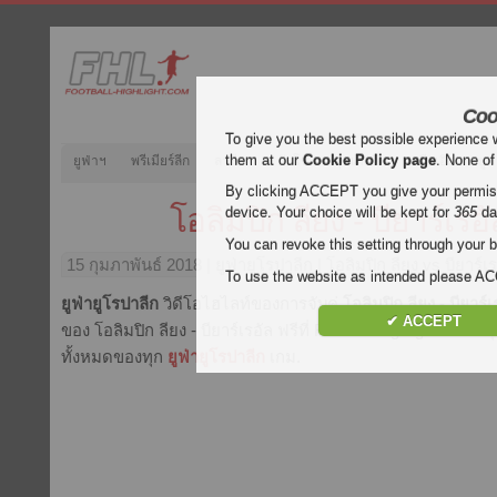
Coo
To give you the best possible experience 
them at our
Cookie Policy page
. None of
ยูฟ่าฯ
พรีเมียร์ลีก
ลาลีกา
กัลโช่
บุนเดสลีกา
ลีกเอิง
ยูฟ
By clicking ACCEPT you give your permissi
โอลิมปิก ลียง - บียาร์เรอั
device. Your choice will be kept for
365
da
You can revoke this setting through your b
15 กุมภาพันธ์ 2018
| ยูฟ่ายูโรปาลีก | โอลิมปิก ลียง vs บียาร์
To use the website as intended please 
ยูฟ่ายูโรปาลีก
วิดีโอไฮไลท์ของการจับคู่
โอลิมปิก ลียง - บียาร์เ
✔ ACCEPT
ของ โอลิมปิก ลียง - บียาร์เรอัล ฟรีที่ Football Highlight. เน้น
ทั้งหมดของทุก
ยูฟ่ายูโรปาลีก
เกม.