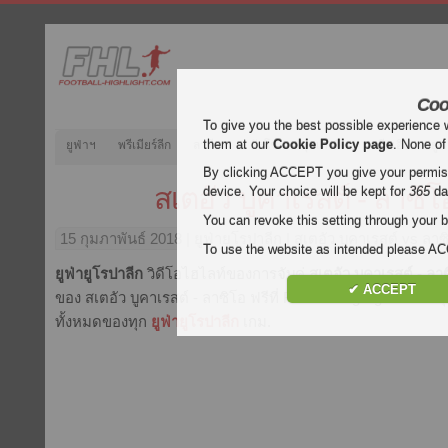
Coo
To give you the best possible experience 
them at our
Cookie Policy page
. None of
ยูฟ่าฯ
พรีเมียร์ลีก
ลาลีกา
กัลโช่
บุนเดสลีกา
ลีกเอิง
ยูฟ
By clicking ACCEPT you give your permissi
สเตอัว บูคาเรสต์ - ลาซิโ
device. Your choice will be kept for
365
da
You can revoke this setting through your b
15 กุมภาพันธ์ 2018
| ยูฟ่ายูโรปาลีก | สเตอัว บูคาเรสต์ vs ลา
To use the website as intended please 
ยูฟ่ายูโรปาลีก
วิดีโอไฮไลท์ของการจับคู่
สเตอัว บูคาเรสต์ - ลา
✔ ACCEPT
ของ สเตอัว บูคาเรสต์ - ลาซิโอ ฟรีที่ Football Highlight. เน้น
ทั้งหมดของทุก
ยูฟ่ายูโรปาลีก
เกม.