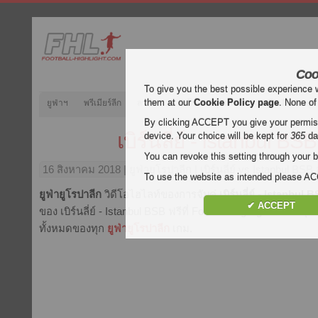
Coo
To give you the best possible experience 
them at our
Cookie Policy page
. None of
ยูฟ่าฯ
พรีเมียร์ลีก
ลาลีกา
กัลโช่
บุนเดสลีกา
ลีกเอิง
ยูฟ
By clicking ACCEPT you give your permissi
เบิร์นลี่ย์ - Istanbul BSB
device. Your choice will be kept for
365
da
You can revoke this setting through your b
16 สิงหาคม 2018
| ยูฟ่ายูโรปาลีก | เบิร์นลี่ย์ vs Istanbul BS
To use the website as intended please 
ยูฟ่ายูโรปาลีก
วิดีโอไฮไลท์ของการจับคู่
เบิร์นลี่ย์ - Istanbul 
✔ ACCEPT
ของ เบิร์นลี่ย์ - Istanbul BSB ฟรีที่ Football Highlight. เน้นส
ทั้งหมดของทุก
ยูฟ่ายูโรปาลีก
เกม.