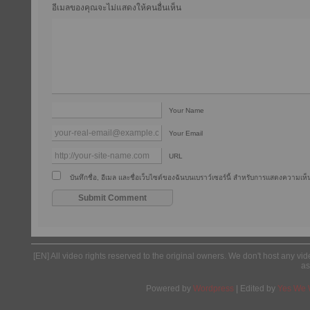
อีเมลของคุณจะไม่แสดงให้คนอื่นเห็น
Your Name
Your Email
URL
บันทึกชื่อ, อีเมล และชื่อเว็บไซต์ของฉันบนเบราว์เซอร์นี้ สำหรับการแสดงความเห็น
[EN] All video rights reserved to the original owners. We don't host any vid
as
Powered by
Wordpress
| Edited by
Yes We