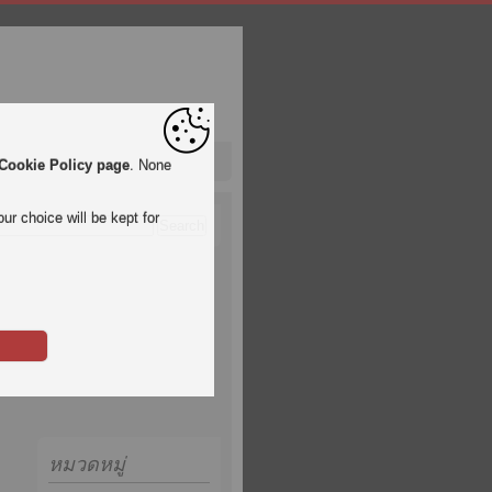
Cookie Policy page
. None
ur choice will be kept for
หมวดหมู่