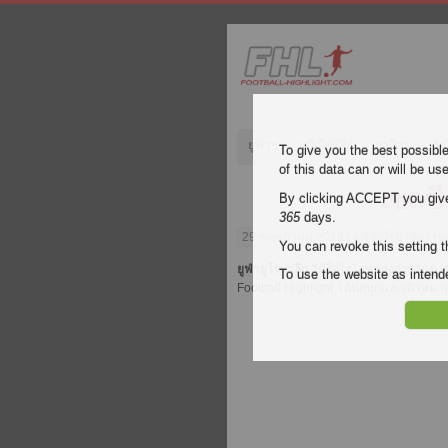
ยูฟ่าฯ
พรีเมียร์ลีก
ลาลีกา
กัล
To give you the best possibl
of this data can or will be us
เชลซี
By clicking ACCEPT you give y
365
days.
29 พฤษภาคม 2019
| ยูฟ่ายูโรปาลีก | 
You can revoke this setting t
ยูฟ่ายูโรปาลีก
วิดีโอไฮไลท์ของการจับคู่
เ
To use the website as inte
Football Highlight. เน้นสนุกและเป้าหม