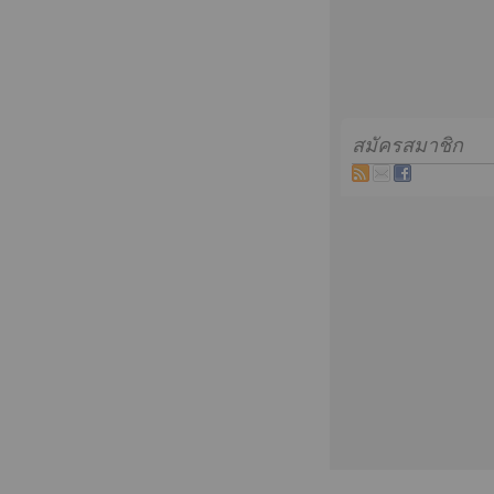
สมัครสมาชิก